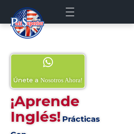
Politecnico Superior San Jose
Únete a
Nosotros Ahora!
¡Aprende
Inglés!
Prácticas