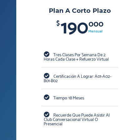
Plan A Corto Plazo
190
000
$
Mensual
Tres Clases Por Semana De 2
Horas Cada Clase + Refuerzo Virtual
Certificación A Lograr: A01-A02-
B01-B02
Tiempo: 18 Meses
Recuerde Que Puede Asistir Al
Club Conversacional Virtual O
Presencial