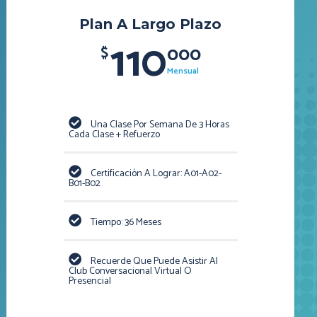
Plan A Largo Plazo
110
000
$
Mensual
Una Clase Por Semana De 3 Horas
Cada Clase + Refuerzo
Certificación A Lograr: A01-A02-
B01-B02
Tiempo: 36 Meses
Recuerde Que Puede Asistir Al
Club Conversacional Virtual O
Presencial