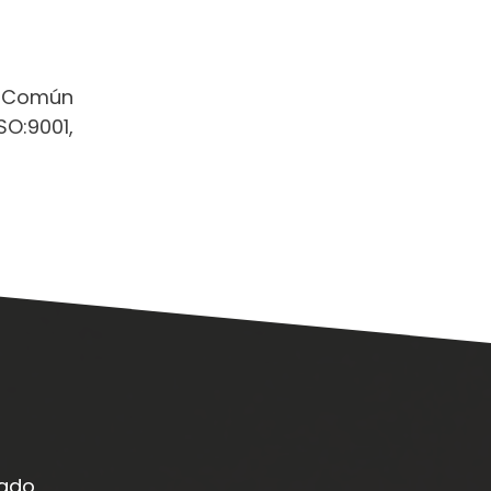
o Común
SO:9001,
ado