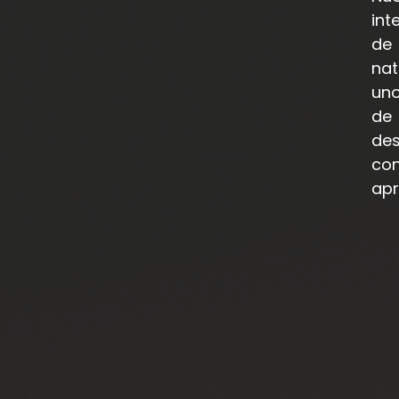
int
de
nat
uno
de 
de
co
apr