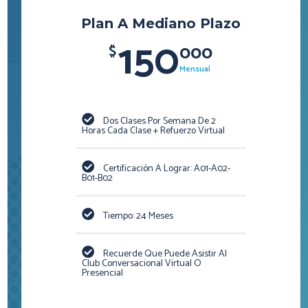
Plan A Mediano Plazo
150
000
$
Mensual
Dos Clases Por Semana De 2
Horas Cada Clase + Refuerzo Virtual
Certificación A Lograr: A01-A02-
B01-B02
Tiempo: 24 Meses
Recuerde Que Puede Asistir Al
Club Conversacional Virtual O
Presencial