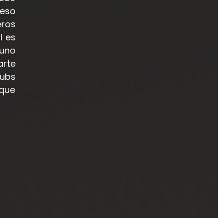
ceso
ros
l es
 uno
arte
ubs
que