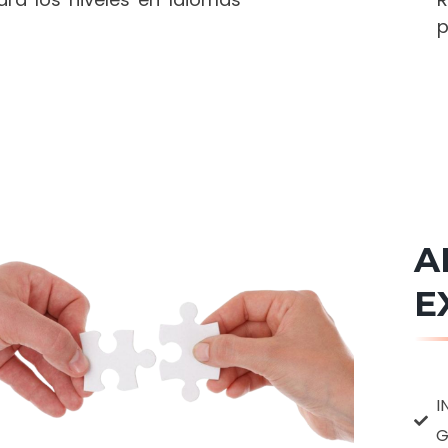
p
A
E
I
G