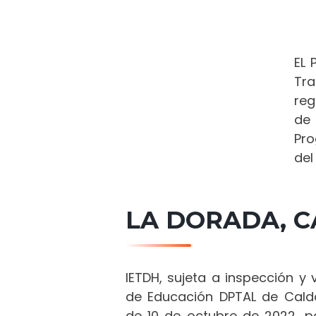
EL 
Tra
reg
de 
Pro
del
LA DORADA, 
IETDH, sujeta a inspección y v
de Educación DPTAL de Cald
de 10 de octubre de 2022, pa