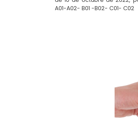
A01-A02- B01 -B02- C01- C02