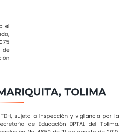
a el
ado,
1075
o de
ción
MARIQUITA, TOLIMA
ETDH, sujeta a inspección y vigilancia por la
ecretaría de Educación DPTAL del Tolima.
esolución No. 4859 de 21 de agosto de 2019,